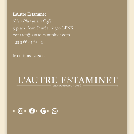
L'Autre Estaminet
'Bien Plus qu'un Café'
5 place Jean Jaurès, 62300 LENS
contact@lautre-estaminet.com
+33 3 66 07 63 43
Mentions Légales
Instagram
Facebook
Google
WhatsApp